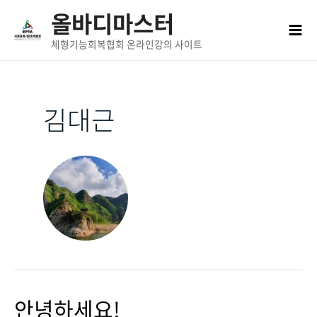
콘텐츠로
올바디마스터
건너뛰기
Mai
체형기능회복협회 온라인강의 사이트
Men
김대근
안녕하세요!