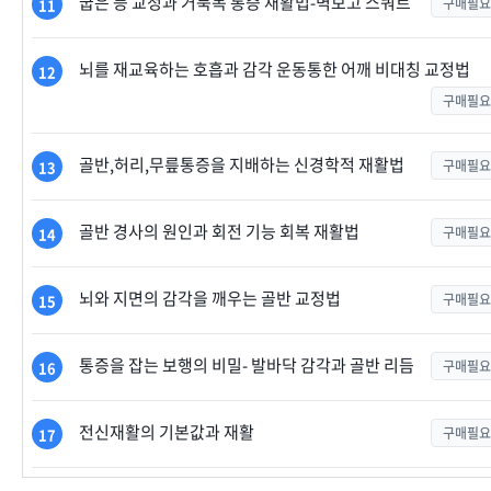
굽은 등 교정과 거북목 통증 재활법-벽보고 스쿼트
구매필요
11
뇌를 재교육하는 호흡과 감각 운동통한 어깨 비대칭 교정법
12
구매필요
골반,허리,무릎통증을 지배하는 신경학적 재활법
구매필요
13
골반 경사의 원인과 회전 기능 회복 재활법
구매필요
14
뇌와 지면의 감각을 깨우는 골반 교정법
구매필요
15
통증을 잡는 보행의 비밀- 발바닥 감각과 골반 리듬
구매필요
16
전신재활의 기본값과 재활
구매필요
17