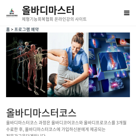
콘텐츠로
올바디마스터
건너뛰기
Mai
체형기능회복협회 온라인강의 사이트
Men
홈
>
프로그램 예약
올바디마스터코스
올바디마스터코스 과정은 올바디코어코스와 올바디프로코스를 3개월
수료한 후, 올바디마스터코스에 가입하신분에게 제공되는
전문가교육단계입니다.