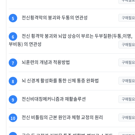
구매필요
전신횡격막의 붕괴와 두통의 연관성
구매필요
5
전신 횡격막 붕괴와 뇌압 상승이 부르는 두부질환(두통,이명,
6
부비동) 의 연관성
구매필요
뇌훈련의 개념과 적용방법
구매필요
7
뇌 신경계 활성화를 통한 신체 통증 완화법
구매필요
8
전신비대칭메커니즘과 재활솔루션
구매필요
9
전신 비틀림의 근본 원인과 체형 교정의 원리
구매필요
10