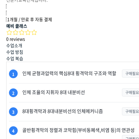
1개월 / 만료 후 자동 결제
예비 클래스
0 reviews
수업소개
수업 방침
수업 복습
인체 균형과압력의 핵심8대 횡격막의 구조와 역할
구매필요
1
인체 조율의 지휘자 8대 내분비선
구매필요
2
8대횡격막과 8대내분비선의 인체메커니즘
구매필요
3
골반횡격막의 정렬과 코막힘(부비동폐색,비염 등)의 연관성
4