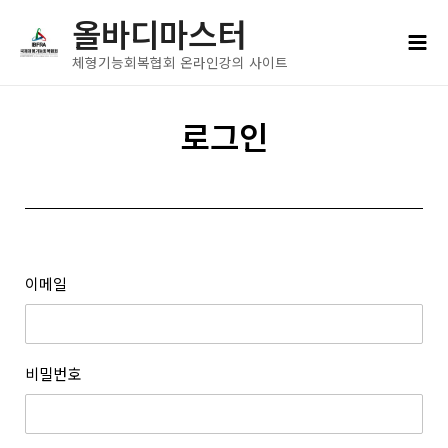
올바디마스터
체형기능회복협회 온라인강의 사이트
로그인
이메일
비밀번호