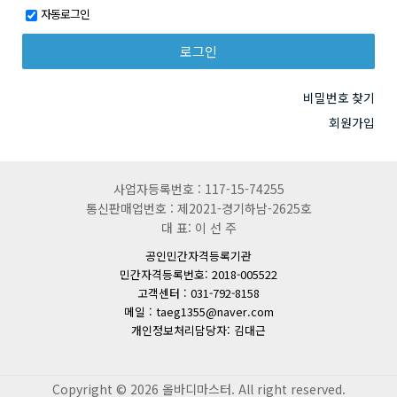
자동로그인
비밀번호 찾기
회원가입
사업자등록번호 : 117-15-74255
통신판매업번호 : 제2021-경기하남-2625호
대 표: 이 선 주
공인민간자격등록기관
민간자격등록번호: 2018-005522
고객센터 : 031-792-8158
메일 : taeg1355@naver.com
개인정보처리담당자: 김대근
Copyright © 2026 올바디마스터. All right reserved.